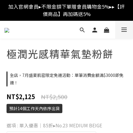
加入官網會員▸不限金額下單贈會員購物金5%▸▸【評
消費金額滿$3,000免運費
價商品】再加碼送5%
消費金額滿$3,000免運費
極潤光感精華氣墊粉餅
全店，7月盛夏肌密限定免運活動：單筆消費金額滿$3000即免
運！
NT$2,125
NT$2,500
預計14個工作天內依序出貨
選項
: 單入優惠｜85折▸No.23 MEDIUM BEIGE