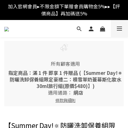
加入官網會員▸不限金額下單贈會員購物金5%▸▸【評
消費金額滿$3,000免運費
價商品】再加碼送5%
消費金額滿$3,000免運費
所有顧客適用
指定商品：滿 1 件 即享 1 件贈品 (【Summer Day!🔅
防曬洗卸保養組限定豪禮二：積雪草奶蓋幕斯化妝水
30ml旅行組(原價$480)】)
適用通路：
網店
條款與細則
【Summer Day!🔅防曬洗卸保養組限