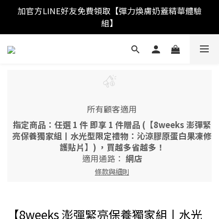
加官方LINE好友免費領取【彈力煥膚奶蓋精華體驗
消費金額滿$3,000免運費
組】
加入官網會員▸不限金額下單贈會員購物金5%▸▸【評
價商品】再加碼送5%
消費金額滿$3,000免運費
所有顧客適用
指定商品：任選 1 件 即享 1 件贈品 (【8weeks 澎彈緊
亮保養獨家組丨水光型限定禮物：沁涼膠原蛋白果凍修
護貼片】) ，買越多省越多！
適用通路：
網店
條款與細則
【8weeks 澎彈緊亮保養獨家組丨水光